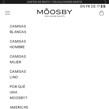
Ir al contenido
GASTOS DE ENVÍO Y DEVOLUCIONES GRATIS
Anterior
Sig
EN
FR
DE
IT
ES
MOOSBY
Abrir menú de navegación
Abrir 
CAMISAS
BLANCAS
CAMISAS
HOMBRE
CAMISAS
MUJER
CAMISAS
LINO
POR QUÉ
UNA
MOOSBY?
AMERICA'S