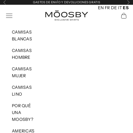
Ir al contenido
GASTOS DE ENVÍO Y DEVOLUCIONES GRATIS
Anterior
Sig
EN
FR
DE
IT
ES
MOOSBY
Abrir menú de navegación
Abrir 
CAMISAS
BLANCAS
CAMISAS
HOMBRE
CAMISAS
MUJER
CAMISAS
LINO
POR QUÉ
UNA
MOOSBY?
AMERICA'S