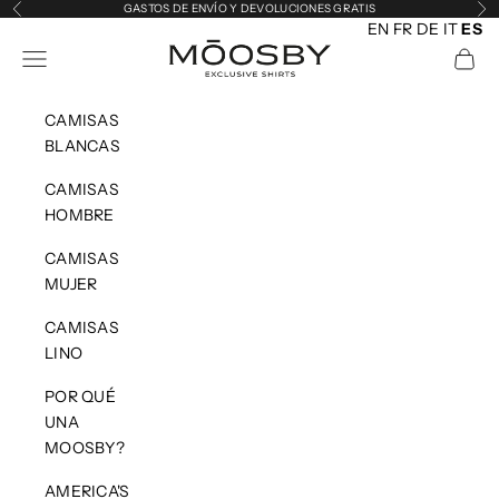
Ir al contenido
GASTOS DE ENVÍO Y DEVOLUCIONES GRATIS
Anterior
Sig
EN
FR
DE
IT
ES
MOOSBY
Abrir menú de navegación
Abrir 
CAMISAS
BLANCAS
CAMISAS
HOMBRE
CAMISAS
MUJER
CAMISAS
LINO
POR QUÉ
UNA
MOOSBY?
AMERICA'S