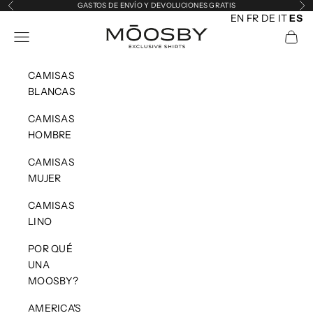
Ir al contenido
GASTOS DE ENVÍO Y DEVOLUCIONES GRATIS
Anterior
Sig
EN
FR
DE
IT
ES
MOOSBY
Abrir menú de navegación
Abrir 
CAMISAS
BLANCAS
CAMISAS
HOMBRE
CAMISAS
MUJER
CAMISAS
LINO
POR QUÉ
UNA
MOOSBY?
AMERICA'S