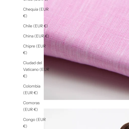
Chequia (EUR
€)
Chile (EUR €)
China (EUR €)
Chipre (EUR
€)
Ciudad del
Vaticano (EUR
€)
Colombia
(EUR €)
Comoras
(EUR €)
Congo (EUR
€)