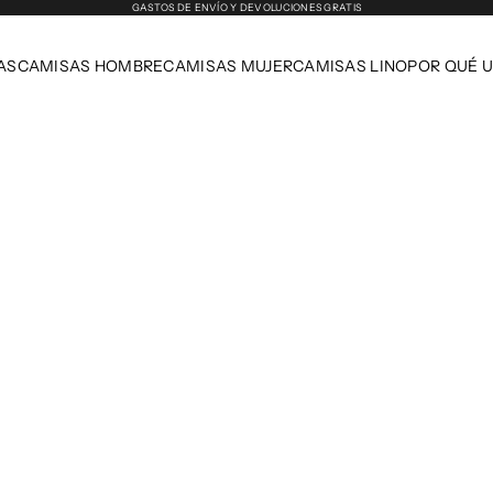
GASTOS DE ENVÍO Y DEVOLUCIONES GRATIS
AS
CAMISAS HOMBRE
CAMISAS MUJER
CAMISAS LINO
POR QUÉ 