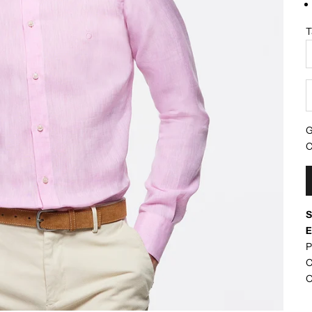
T
R
G
S
P
C