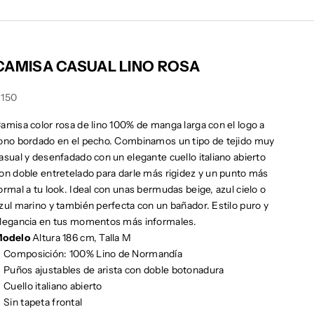
CAMISA CASUAL LINO ROSA
recio de oferta
150
amisa color rosa de lino 100% de manga larga con el logo a
ono bordado en el pecho. Combinamos un tipo de tejido muy
asual y desenfadado con un elegante cuello italiano abierto
on doble entretelado para darle más rigidez y un punto más
ormal a tu look. Ideal con unas bermudas beige, azul cielo o
zul marino y también perfecta con un bañador. Estilo puro y
legancia en tus momentos más informales.
odelo
Altura 186 cm, Talla M
Composición: 100% Lino de Normandía
Puños ajustables de arista con doble botonadura
Cuello italiano abierto
Sin tapeta frontal