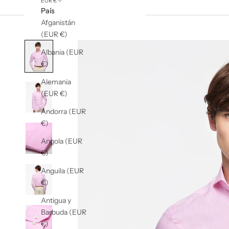
EUR €
País
Afganistán
(EUR €)
Albania (EUR
€)
Alemania
(EUR €)
Andorra (EUR
€)
Angola (EUR
€)
Anguila (EUR
€)
Antigua y
Barbuda (EUR
€)