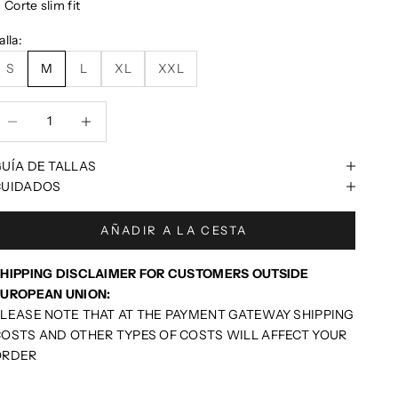
Corte slim fit
alla:
S
M
L
XL
XXL
educir cantidad
Reducir cantidad
UÍA DE TALLAS
CUIDADOS
AÑADIR A LA CESTA
HIPPING DISCLAIMER FOR CUSTOMERS OUTSIDE
EUROPEAN UNION:
LEASE NOTE THAT AT THE PAYMENT GATEWAY SHIPPING
OSTS AND OTHER TYPES OF COSTS WILL AFFECT YOUR
ORDER